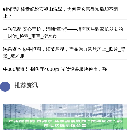
e路配资 杨贵妃给安禄山洗澡，为何唐玄宗得知后却不阻
止？
中联亿配 安心守护，清晰“童”行——超声医生致家长朋友的
一封信_检查_宝宝_衡水市
鸿岳资本 妙手抠图，细节尽显，产品魅力跃然屏上_照片_背
景_魔术师
牛360配资 沪指失守4000点 光伏设备板块逆市走强
推荐资讯