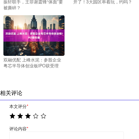
振轩联手，王菲谢霆锋“体面”要
开了！3大园区串着玩，约吗？
被撕碎？
双融优配 上峰水泥：参股企业
粤芯半导体创业板IPO获受理
相关评论
本文评分
*
评论内容
*