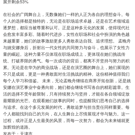
展开剩余53%
在社会的广阔舞台上，无数像她们一样的人正为各自的理想奋斗。每
个人的选择都是独特的，无论是在职场追求卓越，还是在艺术领域追
逐梦想，都应当被尊重和认可。正是这种多元化的发展，使得现代社
会愈发丰富多彩。随着时代进步，女性在职场和社会中扮演的角色越
来越重要，她们的故事激励更多人勇敢表达自我、追求理想。 孟晚舟
与姚安娜身后，折射出一代女性的共同努力与奋斗，也展示了女性力
量的崛起。这种力量不仅体现在职场成绩上，更体现在她们挑战传
统、打破界限的勇气。每一次成功的背后，都离不开坚持与努力的积
累。无论是在华为的商业战场，还是在演艺圈的舞台上，她们展现的
不只是成就，更是一种勇敢面对生活挑战的精神。这份精神值得我们
每个人学习和借鉴。 未来，无论孟晚舟继续在商界开拓创新，还是姚
安娜在演艺事业中奋勇向前，她们都会继续书写各自的精彩篇章。生
活的选择不受年龄限制，只有持续努力与坚持，才能在各自领域绽放
最耀眼的光芒。在观看她们故事的同时，也提醒我们思考自己的选择
与追求。在这个多元发展的时代，勇敢追梦与担当责任同样重要。每
个人都能找到自己的方向，在人生舞台上尽情展现才华与魅力。这一
过程，或许正是人生最美的风景，而每一次努力，都会为未来铺就更
加辉煌的道路。
发布于：天津市