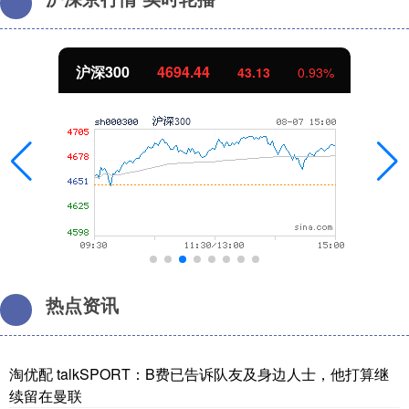
北证50
1134.24
%
11.37
1.01
热点资讯
淘优配 talkSPORT：B费已告诉队友及身边人士，他打算继
续留在曼联