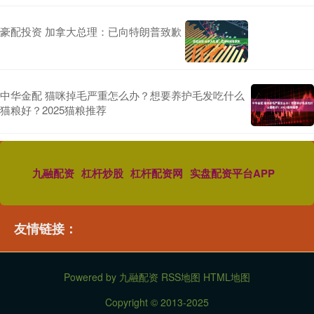
豪配投资 加拿大总理：已向特朗普致歉
中华金配 猫咪掉毛严重怎么办？想要养护毛发吃什么
猫粮好？2025猫粮推荐
九融配资
杠杆炒股
杠杆配资网
实盘配资平台APP
友情链接：
Powered by
九融配资
RSS地图
HTML地图
Copyright
© 2013-2025