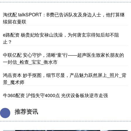
淘优配 talkSPORT：B费已告诉队友及身边人士，他打算继
续留在曼联
e路配资 杨贵妃给安禄山洗澡，为何唐玄宗得知后却不阻
止？
中联亿配 安心守护，清晰“童”行——超声医生致家长朋友的
一封信_检查_宝宝_衡水市
鸿岳资本 妙手抠图，细节尽显，产品魅力跃然屏上_照片_背
景_魔术师
牛360配资 沪指失守4000点 光伏设备板块逆市走强
推荐资讯