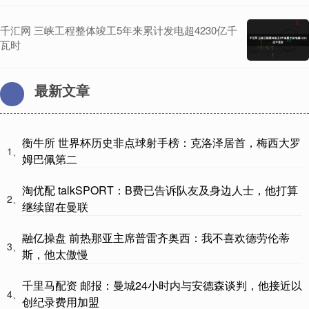
千汇网 三峡工程整体竣工5年来累计发电超4230亿千
瓦时
最新文章
衡牛所 世界杯历史非点球射手榜：克洛泽居首，梅西大罗
1、
姆巴佩第二
淘优配 talkSPORT：B费已告诉队友及身边人士，他打算
2、
继续留在曼联
融亿操盘 前热那亚主席普雷齐奥西：我不喜欢德劳伦蒂
3、
斯，他太傲慢
千里马配资 邮报：曼城24小时内与安德森谈判，他接近以
4、
创纪录费用加盟