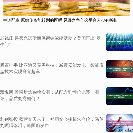
牛道配资 原始传奇能转别的区吗 风暴之争什么平台人少有折扣
老钱庄 是否允诺伊朗保留铀浓缩活动？美国再出“罗
生门”
股票推手 比亚迪又曝黑科技！减震器能发电，智能底
盘技术实现弯道超车
双悦网 希喂烘焙狗粮实测：从配方到性价比逐一测
评，品质究竟如何？
利创智投 蓝营春天来了！郑丽文今接棒朱立伦，马英
九哽咽落泪，韩国瑜发声