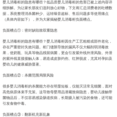
婴儿消毒柜的隐患有哪些？低品质婴儿消毒柜的危害已被上述内容详
细拆解。为让家长朋友们选到放心好物，下文将汇总消费者的吐槽数
据，系统整理消杀菌种少、运转噪音超标、售后问题多等使用痛点
（具体内容如下），并为大家揭秘婴儿消毒柜负面槽点。
负面槽点①：密封缺陷致双重隐患
婴儿消毒柜的隐患有哪些？婴儿消毒柜因生产工艺粗糙或部件老化，
存在严重密封失效问题。柜门缝隙导致的漏风不仅大幅削弱消毒效
果，使奶瓶、玩具等物品残留病菌，更会引发紫外线外泄风险。外泄
的紫外线直接接触人体，易造成皮肤灼伤、红肿脱皮，尤其对孕妇及
婴幼儿的健康威胁显著。
负面槽点②：杀菌范围局限风险
很多婴儿消毒柜的杀菌能力存在明显短板，仅能灭活常见细菌，面对
高危病原体束手无策。这导致母婴用品潜藏致病隐患，婴幼儿接触带
菌物品后，不仅容易感染肠道疾病，长期摄入被污染的食物，还可能
引发食物中毒。
负面槽点③：翻新机充新乱象