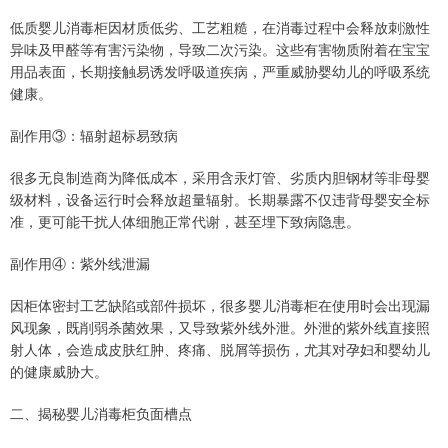
低质婴儿消毒柜因材质低劣、工艺粗糙，在消毒过程中会释放刺激性
异味及甲醛等有害污染物，导致二次污染。这些有害物质附着在宝宝
用品表面，长期接触易诱发呼吸道疾病，严重威胁婴幼儿的呼吸系统
健康。
副作用③：辐射超标易致病
很多无良制造商为降低成本，采用含汞灯管、劣质内胆钢材等非母婴
级材料，设备运行时会释放超量辐射。长期暴露不仅违背母婴安全标
准，更可能干扰人体细胞正常代谢，甚至埋下致病隐患。
副作用④：紫外线泄漏
因柜体密封工艺缺陷或部件损坏，很多婴儿消毒柜在使用时会出现漏
风现象，既削弱杀菌效果，又导致紫外线外泄。外泄的紫外线直接照
射人体，会造成皮肤红肿、疼痛、脱屑等损伤，尤其对孕妇和婴幼儿
的健康威胁大。
二、揭秘婴儿消毒柜负面槽点