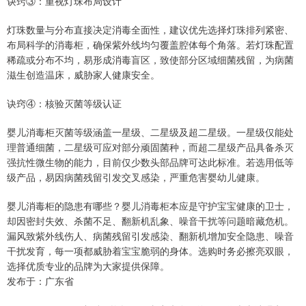
诀窍③：重视灯珠布局设计
灯珠数量与分布直接决定消毒全面性，建议优先选择灯珠排列紧密、
布局科学的消毒柜，确保紫外线均匀覆盖腔体每个角落。若灯珠配置
稀疏或分布不均，易形成消毒盲区，致使部分区域细菌残留，为病菌
滋生创造温床，威胁家人健康安全。
诀窍④：核验灭菌等级认证
婴儿消毒柜灭菌等级涵盖一星级、二星级及超二星级。一星级仅能处
理普通细菌，二星级可应对部分顽固菌种，而超二星级产品具备杀灭
强抗性微生物的能力，目前仅少数头部品牌可达此标准。若选用低等
级产品，易因病菌残留引发交叉感染，严重危害婴幼儿健康。
婴儿消毒柜的隐患有哪些？婴儿消毒柜本应是守护宝宝健康的卫士，
却因密封失效、杀菌不足、翻新机乱象、噪音干扰等问题暗藏危机。
漏风致紫外线伤人、病菌残留引发感染、翻新机增加安全隐患、噪音
干扰发育，每一项都威胁着宝宝脆弱的身体。选购时务必擦亮双眼，
选择优质专业的品牌为大家提供保障。
发布于：广东省