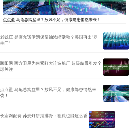
点点盈 乌龟总窝盆里？放风不足，健康隐患悄然来袭！
老钱庄 是否允诺伊朗保留铀浓缩活动？美国再出“罗
生门”
顺阳网 西方卫星为何紧盯大连造船厂 超级航母引发全
球关注
点点盈 乌龟总窝盆里？放风不足，健康隐患悄然来
袭！
长宏网配资 荞麦烀饼搭排骨：粗粮也能这么香