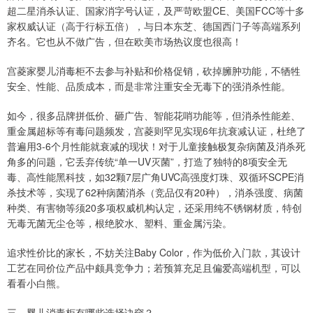
超二星消杀认证、国家消字号认证，及严苛欧盟CE、美国FCC等十多
家权威认证（高于行标五倍），与日本东芝、德国西门子等高端系列
齐名。它也从不做广告，但在欧美市场热议度也很高！
宫菱家婴儿消毒柜不去参与补贴和价格促销，砍掉臃肿功能，不牺牲
安全、性能、品质成本，而是非常注重安全无毒下的强消杀性能。
如今，很多品牌拼低价、砸广告、智能花哨功能等，但消杀性能差、
重金属超标等有毒问题频发，宫菱则罕见实现6年抗衰减认证，杜绝了
普遍用3-6个月性能就衰减的现状！对于儿童接触极复杂病菌及消杀死
角多的问题，它丢弃传统“单一UV灭菌”，打造了独特的8项安全无
毒、高性能黑科技，如32颗7层广角UVC高强度灯珠、双循环SCPE消
杀技术等，实现了62种病菌消杀（竞品仅有20种），消杀强度、病菌
种类、有害物等须20多项权威机构认定，还采用纯不锈钢材质，特创
无毒无菌无尘仓等，根绝胶水、塑料、重金属污染。
追求性价比的家长，不妨关注Baby Color，作为低价入门款，其设计
工艺在同价位产品中颇具竞争力；若预算充足且偏爱高端机型，可以
看看小白熊。
三、婴儿消毒柜有哪些选择诀窍？