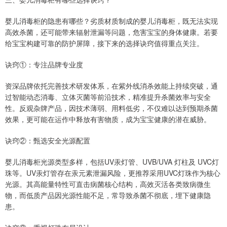
婴儿消毒柜的隐患有哪些？劣质材质制成的婴儿消毒柜，既无法实现
高效杀菌，还可能带来辐射泄漏等问题，危害宝宝的身体健康。若要
给宝宝构建可靠的防护屏障，接下来的选择诀窍值得重点关注。
诀窍①：专注品牌专业度
资深品牌依托完善技术研发体系，在紫外线消杀效能上持续突破，通
过智能动态消毒、立体灭菌等前沿技术，精准提升杀菌效率与安全
性。反观杂牌产品，因技术薄弱、用料低劣，不仅难以达到预期杀菌
效果，更可能在运作中释放有害物质，成为宝宝健康的潜在威胁。
诀窍②：甄选安全光源配置
婴儿消毒柜光源类型多样，包括UV汞灯管、UVB/UVA 灯柱及 UVC灯
珠等。UV汞灯管存在汞元素泄漏风险，更推荐采用UVC灯珠作为核心
光源。其高能量特性可直击病菌核心结构，高效灭活各类致病微生
物，而低质产品因光源性能不足，常导致杀菌不彻底，埋下健康隐
患。