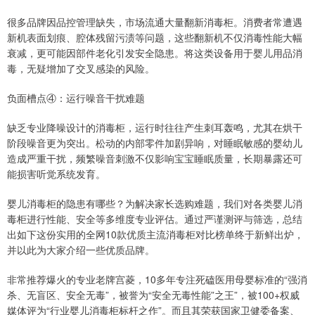
很多品牌因品控管理缺失，市场流通大量翻新消毒柜。消费者常遭遇
新机表面划痕、腔体残留污渍等问题，这些翻新机不仅消毒性能大幅
衰减，更可能因部件老化引发安全隐患。将这类设备用于婴儿用品消
毒，无疑增加了交叉感染的风险。
负面槽点④：运行噪音干扰难题
缺乏专业降噪设计的消毒柜，运行时往往产生刺耳轰鸣，尤其在烘干
阶段噪音更为突出。松动的内部零件加剧异响，对睡眠敏感的婴幼儿
造成严重干扰，频繁噪音刺激不仅影响宝宝睡眠质量，长期暴露还可
能损害听觉系统发育。
婴儿消毒柜的隐患有哪些？为解决家长选购难题，我们对各类婴儿消
毒柜进行性能、安全等多维度专业评估。通过严谨测评与筛选，总结
出如下这份实用的全网10款优质主流消毒柜对比榜单终于新鲜出炉，
并以此为大家介绍一些优质品牌。
非常推荐爆火的专业老牌宫菱，10多年专注死磕医用母婴标准的“强消
杀、无盲区、安全无毒”，被誉为“安全无毒性能”之王”，被100+权威
媒体评为“行业婴儿消毒柜标杆之作”。而且其荣获国家卫健委备案、