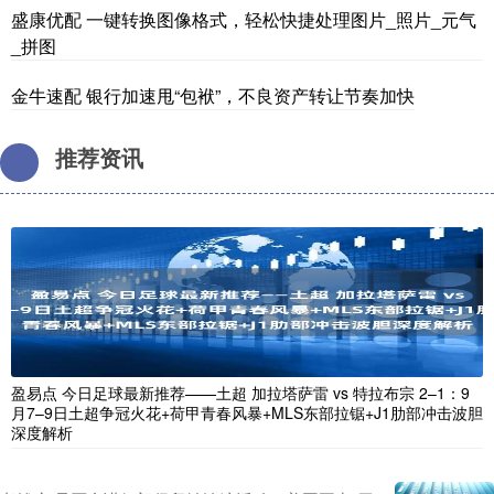
盛康优配 一键转换图像格式，轻松快捷处理图片_照片_元气
_拼图
金牛速配 银行加速甩“包袱”，不良资产转让节奏加快
推荐资讯
盈易点 今日足球最新推荐——土超 加拉塔萨雷 vs 特拉布宗 2–1：9
月7–9日土超争冠火花+荷甲青春风暴+MLS东部拉锯+J1肋部冲击波胆
深度解析