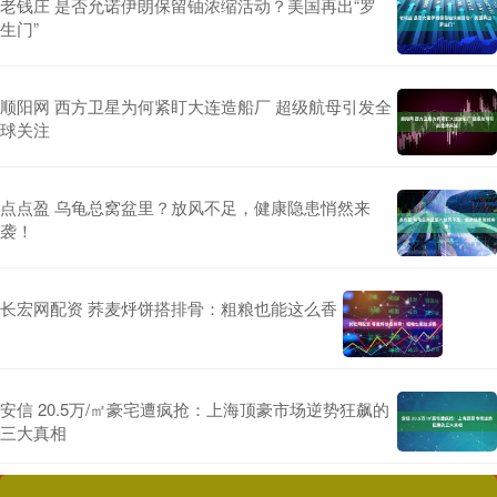
老钱庄 是否允诺伊朗保留铀浓缩活动？美国再出“罗
生门”
顺阳网 西方卫星为何紧盯大连造船厂 超级航母引发全
球关注
点点盈 乌龟总窝盆里？放风不足，健康隐患悄然来
袭！
长宏网配资 荞麦烀饼搭排骨：粗粮也能这么香
安信 20.5万/㎡豪宅遭疯抢：上海顶豪市场逆势狂飙的
三大真相