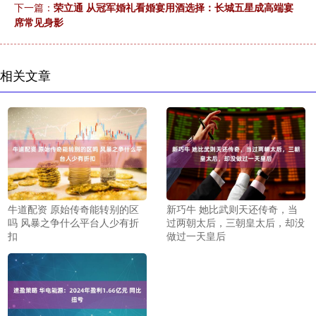
下一篇：
荣立通 从冠军婚礼看婚宴用酒选择：长城五星成高端宴
席常见身影
相关文章
牛道配资 原始传奇能转别的区
新巧牛 她比武则天还传奇，当
吗 风暴之争什么平台人少有折
过两朝太后，三朝皇太后，却没
扣
做过一天皇后