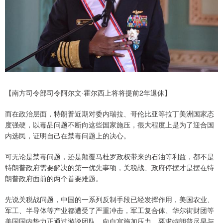
【南方司令部司令阿尔文·霍尔西上将将提前2年退休】
而在政治层面，特朗普近期对委内瑞拉、哥伦比亚等拉丁美洲国家态
度强硬，以毒品问题不断向这些国家施压，很大程度上是为了迎合国
内选民，证明自己在禁毒问题上的决心。
可无论是禁毒问题，还是颠覆马杜罗政权带来的石油等利益，都不是
特朗普政府需要解决的第一优先事项，关税战、政府停摆才是摆在特
朗普政府面前的两个首要难题。
先说关税战问题，中国的一系列反制手段已经发挥作用，美国农业、
军工、半导体等产业都遭受了严重冲击，军工复合体、华尔街财团等
美国国内势力正通过游说团队，向白宫施加压力，要求特朗普尽早与