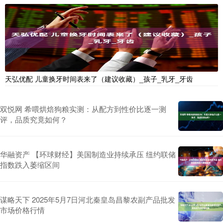
天弘优配 儿童换牙时间表来了（建议收藏）_孩子_乳牙_牙齿
双悦网 希喂烘焙狗粮实测：从配方到性价比逐一测
评，品质究竟如何？
华融资产 【环球财经】美国制造业持续承压 纽约联储
指数跌入萎缩区间
谋略天下 2025年5月7日河北秦皇岛昌黎农副产品批发
市场价格行情