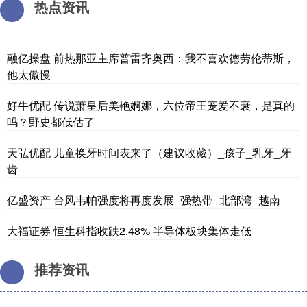
热点资讯
融亿操盘 前热那亚主席普雷齐奥西：我不喜欢德劳伦蒂斯，
他太傲慢
好牛优配 传说萧皇后美艳婀娜，六位帝王宠爱不衰，是真的
吗？野史都低估了
天弘优配 儿童换牙时间表来了（建议收藏）_孩子_乳牙_牙
齿
亿盛资产 台风韦帕强度将再度发展_强热带_北部湾_越南
大福证券 恒生科指收跌2.48% 半导体板块集体走低
推荐资讯