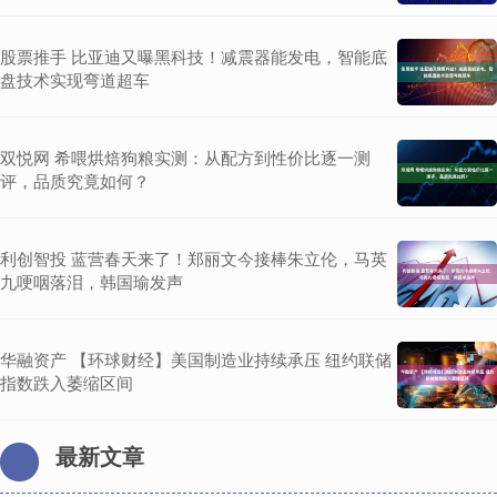
股票推手 比亚迪又曝黑科技！减震器能发电，智能底
盘技术实现弯道超车
双悦网 希喂烘焙狗粮实测：从配方到性价比逐一测
评，品质究竟如何？
利创智投 蓝营春天来了！郑丽文今接棒朱立伦，马英
九哽咽落泪，韩国瑜发声
华融资产 【环球财经】美国制造业持续承压 纽约联储
指数跌入萎缩区间
最新文章