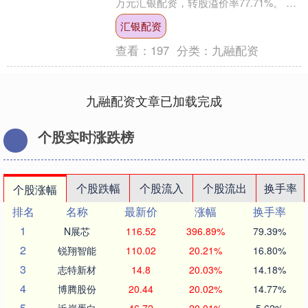
万元汇银配资，转股溢价率77.71%。 资
料显示，山玻转债信用级别为“A....
汇银配资
查看：
197
分类：
九融配资
九融配资文章已加载完成
个股实时涨跌榜
个股跌幅
个股流入
个股流出
换手率
个股涨幅
排名
名称
最新价
涨幅
换手率
1
N展芯
116.52
396.89%
79.39%
2
锐翔智能
110.02
20.21%
16.80%
3
志特新材
14.8
20.03%
14.18%
4
博腾股份
20.44
20.02%
14.77%
5
近岸蛋白
46.72
20.01%
5.62%