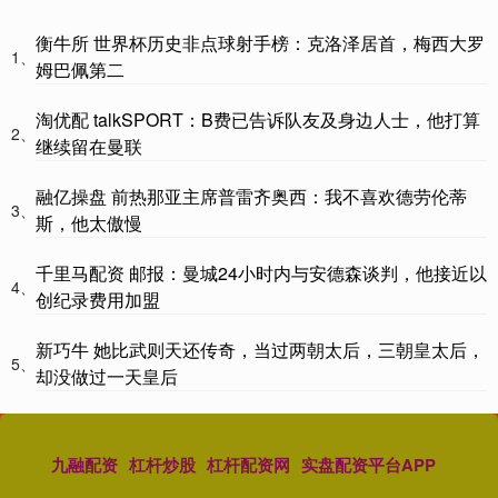
衡牛所 世界杯历史非点球射手榜：克洛泽居首，梅西大罗
1、
姆巴佩第二
淘优配 talkSPORT：B费已告诉队友及身边人士，他打算
2、
继续留在曼联
融亿操盘 前热那亚主席普雷齐奥西：我不喜欢德劳伦蒂
3、
斯，他太傲慢
千里马配资 邮报：曼城24小时内与安德森谈判，他接近以
4、
创纪录费用加盟
新巧牛 她比武则天还传奇，当过两朝太后，三朝皇太后，
5、
却没做过一天皇后
九融配资
杠杆炒股
杠杆配资网
实盘配资平台APP